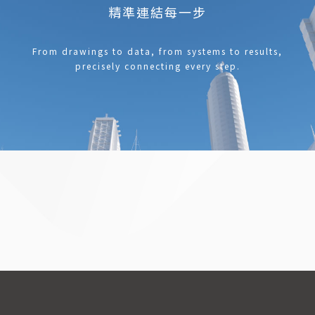
精準連結每一步
From drawings to data, from systems to results,
precisely connecting every step.